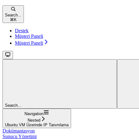
Search...
⌘
K
Destek
Müşteri Paneli
Müşteri Paneli
Search...
Navigation
Nested
Ubuntu VM Üzerinde IP Tanımlama
Dokümantasyon
Sunucu Yönetimi