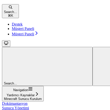
Search...
⌘
K
Destek
Müşteri Paneli
Müşteri Paneli
Search...
Navigation
Yardımcı Kaynaklar
Minecraft Sunucu Kurulum
Dokümantasyon
Sunucu Yönetimi