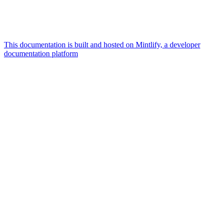
This documentation is built and hosted on Mintlify, a developer
documentation platform