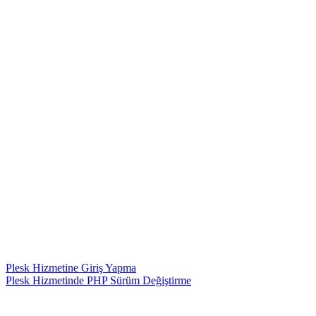
Plesk Hizmetine Giriş Yapma
Plesk Hizmetinde PHP Sürüm Değiştirme